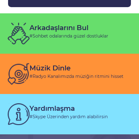
Arkadaşlarını Bul
#Sohbet odalarında güzel dostluklar
Müzik Dinle
#Radyo Kanalımızda müziğin ritmini hisset
Yardımlaşma
#Skype Üzerinden yardım alabilirsin