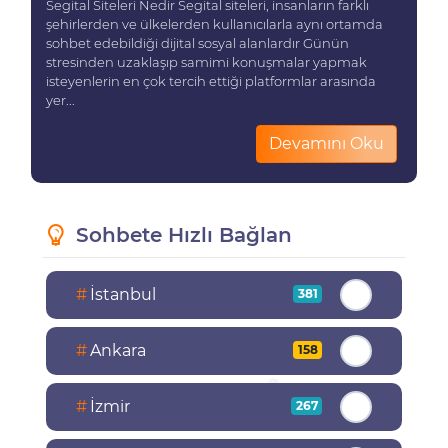
Segital Siteleri Nedir Segital siteleri, insanların farklı
şehirlerden ve ülkelerden kullanıcılarla aynı ortamda
sohbet edebildiği dijital sosyal alanlardır Günün
stresinden uzaklaşıp samimi konuşmalar yapmak
isteyenlerin en çok tercih ettiği platformlar arasında
yer...
Devamını Oku
Sohbete Hızlı Bağlan
#
İstanbul
381
#
Ankara
158
#
İzmir
267