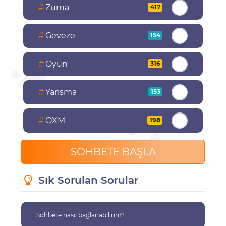
#
Zurna
417
#
Geveze
154
#
Oyun
316
#
Yarisma
153
#
OXM
198
SOHBETE BAŞLA
Sık Sorulan Sorular
Sohbete nasıl bağlanabilirim?