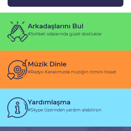
Arkadaşlarını Bul
#Sohbet odalarında güzel dostluklar
Müzik Dinle
#Radyo Kanalımızda müziğin ritmini hisset
Yardımlaşma
#Skype Üzerinden yardım alabilirsin