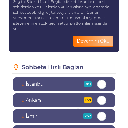
Segital Siteleri Nedir Segital siteleri, insanların farklı
şehirlerden ve ülkelerden kullanıcılarla aynı ortamda
sohbet edebildiği dijital sosyal alanlardır Günün
stresinden uzaklaşıp samimi konuşmalar yapmak
isteyenlerin en çok tercih ettiği platformlar arasında
yer...
Devamını Oku
Sohbete Hızlı Bağlan
#
İstanbul
381
#
Ankara
158
#
İzmir
267