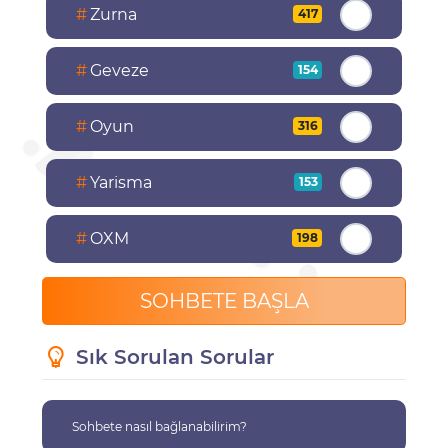
#
Zurna
417
#
Geveze
154
#
Oyun
316
#
Yarisma
153
#
OXM
198
SOHBETE BAŞLA
Sık Sorulan Sorular
Sohbete nasıl bağlanabilirim?