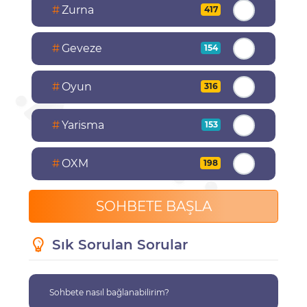
#
Zurna
417
#
Geveze
154
#
Oyun
316
#
Yarisma
153
#
OXM
198
SOHBETE BAŞLA
Sık Sorulan Sorular
Sohbete nasıl bağlanabilirim?