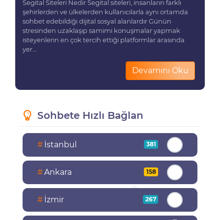
Segital Siteleri Nedir Segital siteleri, insanların farklı
şehirlerden ve ülkelerden kullanıcılarla aynı ortamda
sohbet edebildiği dijital sosyal alanlardır Günün
stresinden uzaklaşıp samimi konuşmalar yapmak
isteyenlerin en çok tercih ettiği platformlar arasında
yer...
Devamını Oku
Sohbete Hızlı Bağlan
#
İstanbul
381
#
Ankara
158
#
İzmir
267