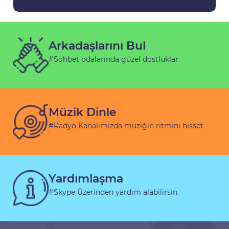
Arkadaşlarını Bul
#Sohbet odalarında güzel dostluklar
Müzik Dinle
#Radyo Kanalımızda müziğin ritmini hisset
Yardımlaşma
#Skype Üzerinden yardım alabilirsin