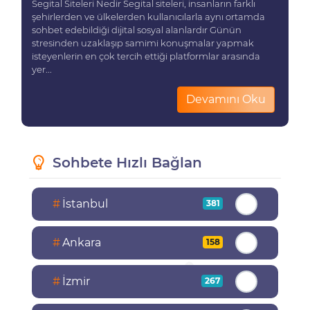
Segital Siteleri Nedir Segital siteleri, insanların farklı
şehirlerden ve ülkelerden kullanıcılarla aynı ortamda
sohbet edebildiği dijital sosyal alanlardır Günün
stresinden uzaklaşıp samimi konuşmalar yapmak
isteyenlerin en çok tercih ettiği platformlar arasında
yer...
Devamını Oku
Sohbete Hızlı Bağlan
#
İstanbul
381
#
Ankara
158
#
İzmir
267