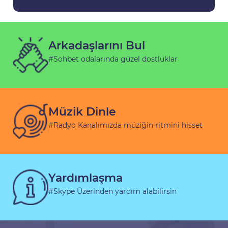
Arkadaşlarını Bul
#Sohbet odalarında güzel dostluklar
Müzik Dinle
#Radyo Kanalımızda müziğin ritmini hisset
Yardımlaşma
#Skype Üzerinden yardım alabilirsin