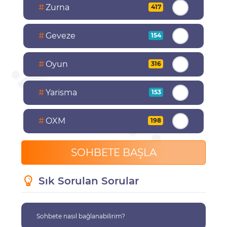
#
Zurna
417
#
Geveze
154
#
Oyun
316
#
Yarisma
153
#
OXM
198
SOHBETE BAŞLA
Sık Sorulan Sorular
Sohbete nasıl bağlanabilirim?