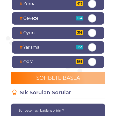
#
Zurna
417
#
Geveze
154
#
Oyun
316
#
Yarisma
153
#
OXM
198
SOHBETE BAŞLA
Sık Sorulan Sorular
Sohbete nasıl bağlanabilirim?