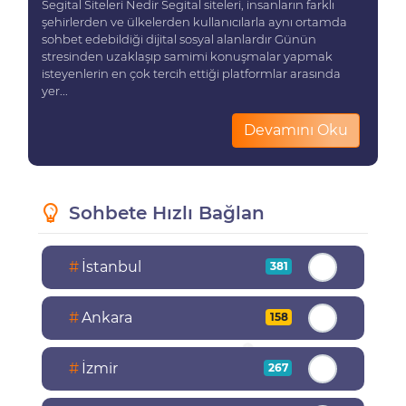
Segital Siteleri Nedir Segital siteleri, insanların farklı
şehirlerden ve ülkelerden kullanıcılarla aynı ortamda
sohbet edebildiği dijital sosyal alanlardır Günün
stresinden uzaklaşıp samimi konuşmalar yapmak
isteyenlerin en çok tercih ettiği platformlar arasında
yer...
Devamını Oku
Sohbete Hızlı Bağlan
#
İstanbul
381
#
Ankara
158
#
İzmir
267