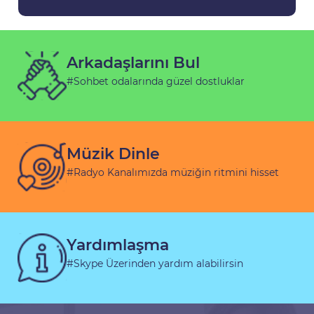
Arkadaşlarını Bul
#Sohbet odalarında güzel dostluklar
Müzik Dinle
#Radyo Kanalımızda müziğin ritmini hisset
Yardımlaşma
#Skype Üzerinden yardım alabilirsin