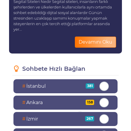
Segital Siteleri Nedir Segital siteleri, insanların farklı
şehirlerden ve ülkelerden kullanıcılarla aynı ortamda
sohbet edebildiği dijital sosyal alanlardır Günün
stresinden uzaklaşıp samimi konuşmalar yapmak
isteyenlerin en çok tercih ettiği platformlar arasında
yer...
Devamını Oku
Sohbete Hızlı Bağlan
#
İstanbul
381
#
Ankara
158
#
İzmir
267