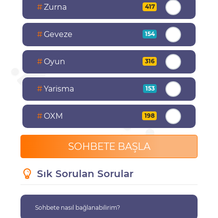
#
Zurna
417
#
Geveze
154
#
Oyun
316
#
Yarisma
153
#
OXM
198
SOHBETE BAŞLA
Sık Sorulan Sorular
Sohbete nasıl bağlanabilirim?