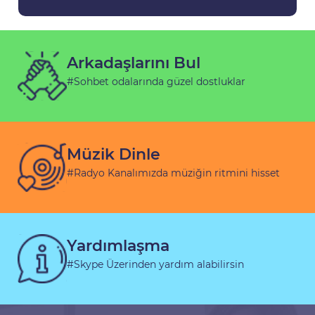
Arkadaşlarını Bul
#Sohbet odalarında güzel dostluklar
Müzik Dinle
#Radyo Kanalımızda müziğin ritmini hisset
Yardımlaşma
#Skype Üzerinden yardım alabilirsin