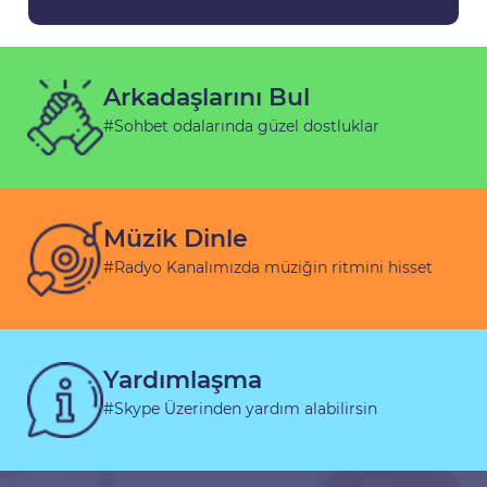
Arkadaşlarını Bul
#Sohbet odalarında güzel dostluklar
Müzik Dinle
#Radyo Kanalımızda müziğin ritmini hisset
Yardımlaşma
#Skype Üzerinden yardım alabilirsin