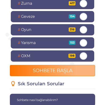
#
Zurna
417
#
Geveze
154
#
Oyun
316
#
Yarisma
153
#
OXM
198
SOHBETE BAŞLA
Sık Sorulan Sorular
Sohbete nasıl bağlanabilirim?