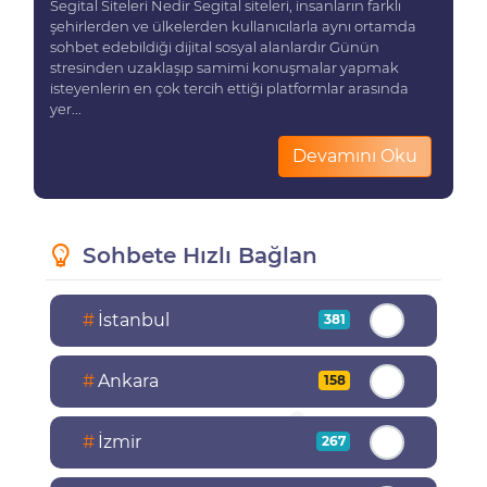
Segital Siteleri Nedir Segital siteleri, insanların farklı
şehirlerden ve ülkelerden kullanıcılarla aynı ortamda
sohbet edebildiği dijital sosyal alanlardır Günün
stresinden uzaklaşıp samimi konuşmalar yapmak
isteyenlerin en çok tercih ettiği platformlar arasında
yer...
Devamını Oku
Sohbete Hızlı Bağlan
#
İstanbul
381
#
Ankara
158
#
İzmir
267