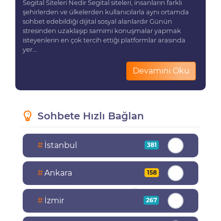
Segital Siteleri Nedir Segital siteleri, insanların farklı
şehirlerden ve ülkelerden kullanıcılarla aynı ortamda
sohbet edebildiği dijital sosyal alanlardır Günün
stresinden uzaklaşıp samimi konuşmalar yapmak
isteyenlerin en çok tercih ettiği platformlar arasında
yer...
Devamını Oku
Sohbete Hızlı Bağlan
#
İstanbul
381
#
Ankara
158
#
İzmir
267