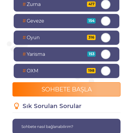
#
Zurna
417
#
Geveze
154
#
Oyun
316
#
Yarisma
153
#
OXM
198
SOHBETE BAŞLA
Sık Sorulan Sorular
Sohbete nasıl bağlanabilirim?