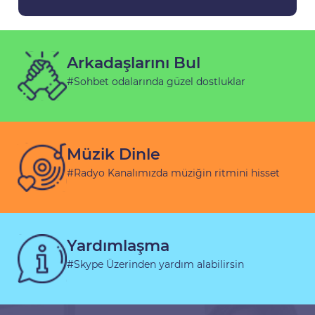
Arkadaşlarını Bul
#Sohbet odalarında güzel dostluklar
Müzik Dinle
#Radyo Kanalımızda müziğin ritmini hisset
Yardımlaşma
#Skype Üzerinden yardım alabilirsin