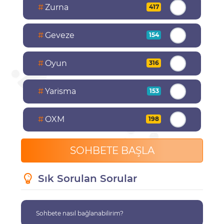
#
Zurna
417
#
Geveze
154
#
Oyun
316
#
Yarisma
153
#
OXM
198
SOHBETE BAŞLA
Sık Sorulan Sorular
Sohbete nasıl bağlanabilirim?