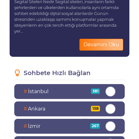
Segital Siteleri Nedir Segital siteleri, insanların farklı
şehirlerden ve ülkelerden kullanıcılarla aynı ortamda
sohbet edebildiği dijital sosyal alanlardır Günün
stresinden uzaklaşıp samimi konuşmalar yapmak
isteyenlerin en çok tercih ettiği platformlar arasında
yer...
Devamını Oku
Sohbete Hızlı Bağlan
#
İstanbul
381
#
Ankara
158
#
İzmir
267