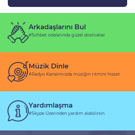
Arkadaşlarını Bul
#Sohbet odalarında güzel dostluklar
Müzik Dinle
#Radyo Kanalımızda müziğin ritmini hisset
Yardımlaşma
#Skype Üzerinden yardım alabilirsin