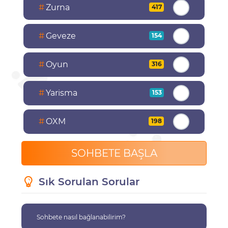
#
Zurna
417
#
Geveze
154
#
Oyun
316
#
Yarisma
153
#
OXM
198
SOHBETE BAŞLA
Sık Sorulan Sorular
Sohbete nasıl bağlanabilirim?