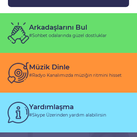
Arkadaşlarını Bul
#Sohbet odalarında güzel dostluklar
Müzik Dinle
#Radyo Kanalımızda müziğin ritmini hisset
Yardımlaşma
#Skype Üzerinden yardım alabilirsin