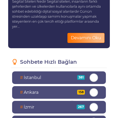
Segital Siteleri Nedir Segital siteleri, insanların farklı
şehirlerden ve ülkelerden kullanıcılarla aynı ortamda
sohbet edebildiği dijital sosyal alanlardır Günün
stresinden uzaklaşıp samimi konuşmalar yapmak
isteyenlerin en çok tercih ettiği platformlar arasında
yer...
Devamını Oku
Sohbete Hızlı Bağlan
#
İstanbul
381
#
Ankara
158
#
İzmir
267