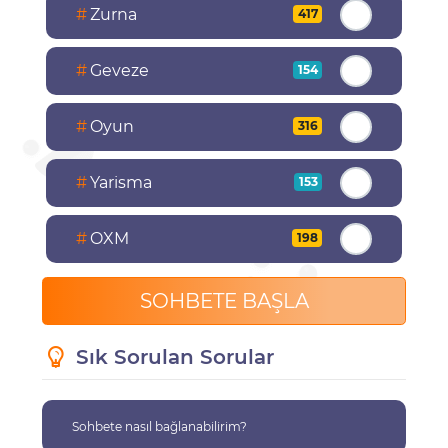
#
Zurna
417
#
Geveze
154
#
Oyun
316
#
Yarisma
153
#
OXM
198
SOHBETE BAŞLA
Sık Sorulan Sorular
Sohbete nasıl bağlanabilirim?