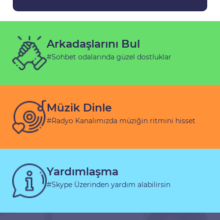
Arkadaşlarını Bul
#Sohbet odalarında güzel dostluklar
Müzik Dinle
#Radyo Kanalımızda müziğin ritmini hisset
Yardımlaşma
#Skype Üzerinden yardım alabilirsin