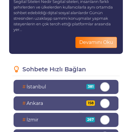
Segital Siteleri Nedir Segital siteleri, insanların farklı
şehirlerden ve ülkelerden kullanıcılarla aynı ortamda
sohbet edebildiği dijital sosyal alanlardır Günün
stresinden uzaklaşıp samimi konuşmalar yapmak
isteyenlerin en çok tercih ettiği platformlar arasında
yer...
Devamını Oku
Sohbete Hızlı Bağlan
#
İstanbul
381
#
Ankara
158
#
İzmir
267