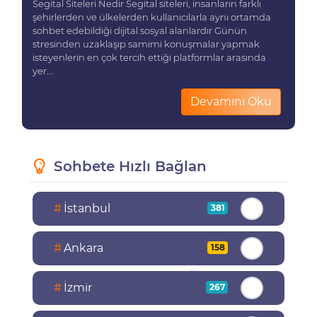
Segital Siteleri Nedir Segital siteleri, insanların farklı
şehirlerden ve ülkelerden kullanıcılarla aynı ortamda
sohbet edebildiği dijital sosyal alanlardır Günün
stresinden uzaklaşıp samimi konuşmalar yapmak
isteyenlerin en çok tercih ettiği platformlar arasında
yer...
Devamını Oku
Sohbete Hızlı Bağlan
#
İstanbul
381
#
Ankara
158
#
İzmir
267