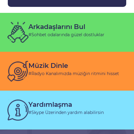
Arkadaşlarını Bul
#Sohbet odalarında güzel dostluklar
Müzik Dinle
#Radyo Kanalımızda müziğin ritmini hisset
Yardımlaşma
#Skype Üzerinden yardım alabilirsin