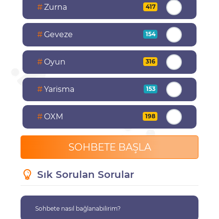
#
Zurna
417
#
Geveze
154
#
Oyun
316
#
Yarisma
153
#
OXM
198
SOHBETE BAŞLA
Sık Sorulan Sorular
Sohbete nasıl bağlanabilirim?