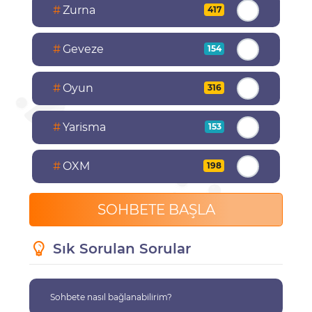
#
Zurna
417
#
Geveze
154
#
Oyun
316
#
Yarisma
153
#
OXM
198
SOHBETE BAŞLA
Sık Sorulan Sorular
Sohbete nasıl bağlanabilirim?