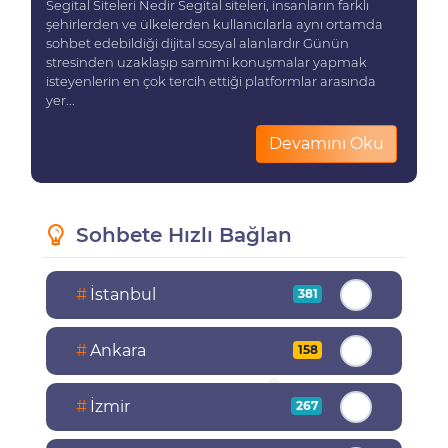
Segital Siteleri Nedir Segital siteleri, insanların farklı
şehirlerden ve ülkelerden kullanıcılarla aynı ortamda
sohbet edebildiği dijital sosyal alanlardır Günün
stresinden uzaklaşıp samimi konuşmalar yapmak
isteyenlerin en çok tercih ettiği platformlar arasında
yer...
Devamını Oku
Sohbete Hızlı Bağlan
#
İstanbul
381
#
Ankara
158
#
İzmir
267