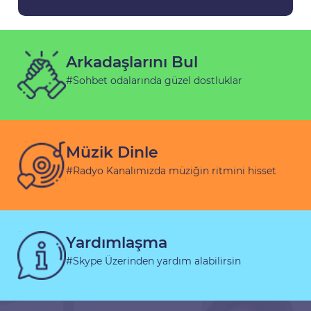
Arkadaşlarını Bul
#Sohbet odalarında güzel dostluklar
Müzik Dinle
#Radyo Kanalımızda müziğin ritmini hisset
Yardımlaşma
#Skype Üzerinden yardım alabilirsin