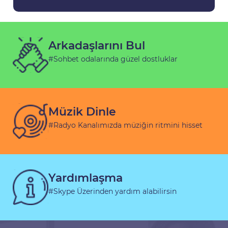
Arkadaşlarını Bul
#Sohbet odalarında güzel dostluklar
Müzik Dinle
#Radyo Kanalımızda müziğin ritmini hisset
Yardımlaşma
#Skype Üzerinden yardım alabilirsin