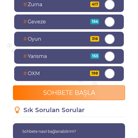
#
Zurna
417
#
Geveze
154
#
Oyun
316
#
Yarisma
153
#
OXM
198
SOHBETE BAŞLA
Sık Sorulan Sorular
Sohbete nasıl bağlanabilirim?