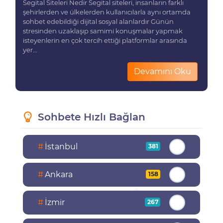
Segital Siteleri Nedir Segital siteleri, insanların farklı
şehirlerden ve ülkelerden kullanıcılarla aynı ortamda
sohbet edebildiği dijital sosyal alanlardır Günün
stresinden uzaklaşıp samimi konuşmalar yapmak
isteyenlerin en çok tercih ettiği platformlar arasında
yer...
Devamını Oku
Sohbete Hızlı Bağlan
#
İstanbul
381
#
Ankara
158
#
İzmir
267