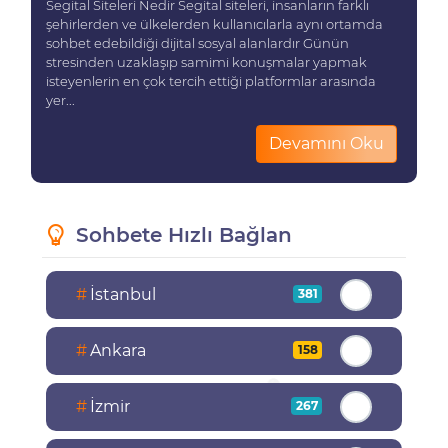
Segital Siteleri Nedir Segital siteleri, insanların farklı
şehirlerden ve ülkelerden kullanıcılarla aynı ortamda
sohbet edebildiği dijital sosyal alanlardır Günün
stresinden uzaklaşıp samimi konuşmalar yapmak
isteyenlerin en çok tercih ettiği platformlar arasında
yer...
Devamını Oku
Sohbete Hızlı Bağlan
#
İstanbul
381
#
Ankara
158
#
İzmir
267