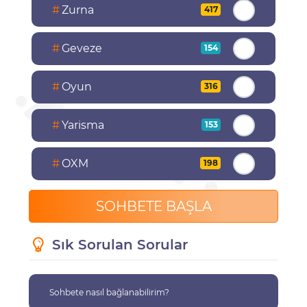
#
Zurna
417
#
Geveze
154
#
Oyun
316
#
Yarisma
153
#
OXM
198
SOHBETE BAŞLA
Sık Sorulan Sorular
Sohbete nasıl bağlanabilirim?