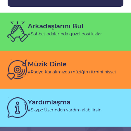
Arkadaşlarını Bul
#Sohbet odalarında güzel dostluklar
Müzik Dinle
#Radyo Kanalımızda müziğin ritmini hisset
Yardımlaşma
#Skype Üzerinden yardım alabilirsin