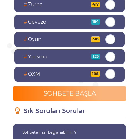
#
Zurna
417
#
Geveze
154
#
Oyun
316
#
Yarisma
153
#
OXM
198
SOHBETE BAŞLA
Sık Sorulan Sorular
Sohbete nasıl bağlanabilirim?