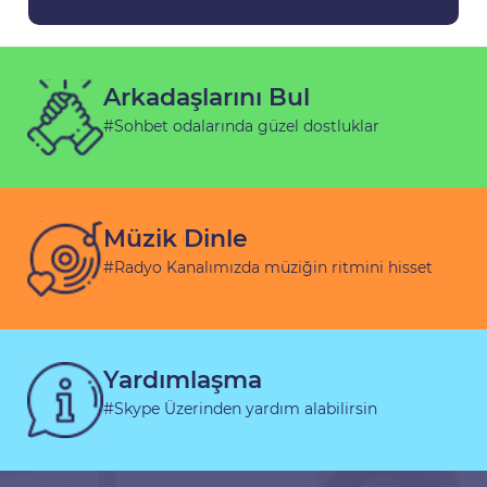
Arkadaşlarını Bul
#Sohbet odalarında güzel dostluklar
Müzik Dinle
#Radyo Kanalımızda müziğin ritmini hisset
Yardımlaşma
#Skype Üzerinden yardım alabilirsin