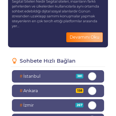
Segital Siteleri Nedir Segital siteleri, insanların farklı
şehirlerden ve ülkelerden kullanıcılarla aynı ortamda
sohbet edebildiği dijital sosyal alanlardır Günün
stresinden uzaklaşıp samimi konuşmalar yapmak
isteyenlerin en çok tercih ettiği platformlar arasında
yer...
Devamını Oku
Sohbete Hızlı Bağlan
#
İstanbul
381
#
Ankara
158
#
İzmir
267