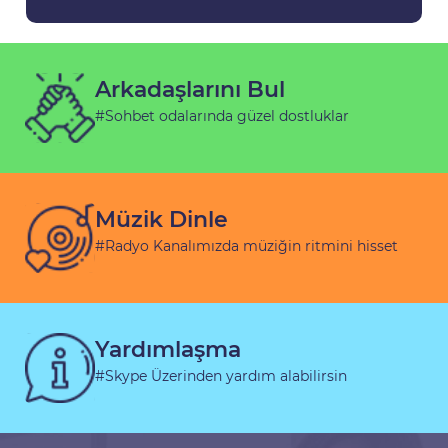
Arkadaşlarını Bul
#Sohbet odalarında güzel dostluklar
Müzik Dinle
#Radyo Kanalımızda müziğin ritmini hisset
Yardımlaşma
#Skype Üzerinden yardım alabilirsin