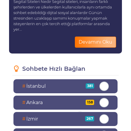
Segital Siteleri Nedir Segital siteleri, insanların farklı
şehirlerden ve ülkelerden kullanıcılarla aynı ortamda
sohbet edebildiği dijital sosyal alanlardır Günün
stresinden uzaklaşıp samimi konuşmalar yapmak
isteyenlerin en çok tercih ettiği platformlar arasında
yer...
Devamını Oku
Sohbete Hızlı Bağlan
#
İstanbul
381
#
Ankara
158
#
İzmir
267