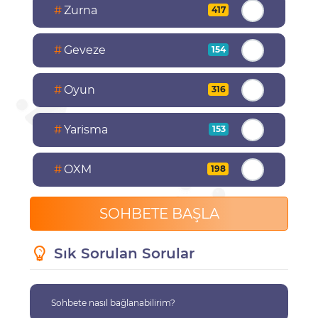
#
Zurna
417
#
Geveze
154
#
Oyun
316
#
Yarisma
153
#
OXM
198
SOHBETE BAŞLA
Sık Sorulan Sorular
Sohbete nasıl bağlanabilirim?